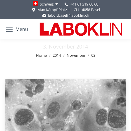
+41 61 319 60 60
Schweiz
Max Kämpf-Platz 1 | CH - 4058 Basel
labor.basel@laboklin.ch
Menu
3. November 2014
You are here:
Home
2014
November
03