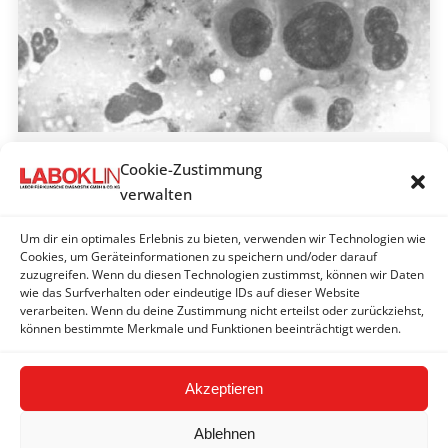
Tumoren der Niere und Harnblase
Cookie-Zustimmung
bei Hund und Katze
verwalten
LABOKLIN aktuell 2014
Um dir ein optimales Erlebnis zu bieten, verwenden wir Technologien wie
By
LABOKLIN | Bad Kissingen
3. November 2014
Cookies, um Geräteinformationen zu speichern und/oder darauf
zuzugreifen. Wenn du diesen Technologien zustimmst, können wir Daten
Tumoren der Nieren sind bei Hund und Katze
wie das Surfverhalten oder eindeutige IDs auf dieser Website
seltener als Tumoren der Harnblase.
verarbeiten. Wenn du deine Zustimmung nicht erteilst oder zurückziehst,
können bestimmte Merkmale und Funktionen beeinträchtigt werden.
Akzeptieren
Ablehnen