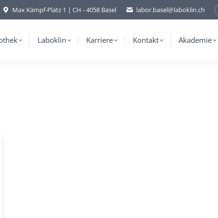
Max Kämpf-Platz 1 | CH - 4058 Basel
labor.basel@laboklin.ch
othek
Laboklin
Karriere
Kontakt
Akademie