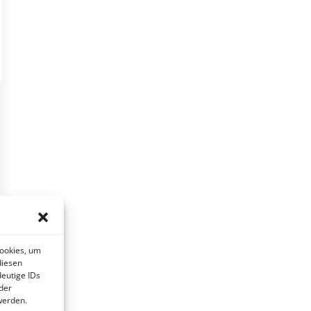
Cookies, um
diesen
eutige IDs
der
werden.