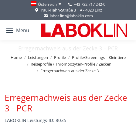
+43 732 717 242-0
Österreich
Paul-Hahn-Straße 3 | A - 4020 Linz
labor.linz@laboklin.com
Menu
Erregernachweis aus der Zecke 3 – PCR
You are here:
Home
Leistungen
Profile
Profile/Screenings – Kleintiere
Reiseprofile / Thrombozyten-Profile / Zecken
Erregernachweis aus der Zecke 3…
Erregernachweis aus der Zecke
3 - PCR
LABOKLIN Leistungs-ID: 8035