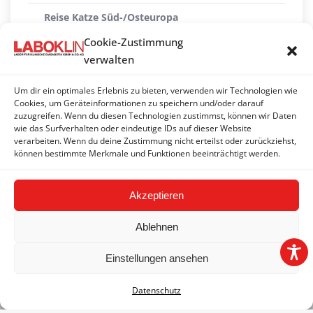
Reise Katze Süd-/Osteuropa
Cookie-Zustimmung
Thrombozytopenie-Profil groß (Hund)
verwalten
Thrombozytopenie-Profil klein (Hund)
Um dir ein optimales Erlebnis zu bieten, verwenden wir Technologien wie
VBD Hund Deutschland/Nord-/Zentraleuropa
Cookies, um Geräteinformationen zu speichern und/oder darauf
zuzugreifen. Wenn du diesen Technologien zustimmst, können wir Daten
wie das Surfverhalten oder eindeutige IDs auf dieser Website
VBD Katze Deutschland/Nord-/Zentraleuropa
verarbeiten. Wenn du deine Zustimmung nicht erteilst oder zurückziehst,
können bestimmte Merkmale und Funktionen beeinträchtigt werden.
von Zecken übertragene Krankheiten
Akzeptieren
Ablehnen
Einstellungen ansehen
2026 © LABOKLIN GMBH & CO. KG | Linz |
Impressum
|
Datenschutz
AGB
|
Datenschutz
|
FAQ