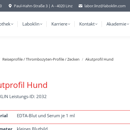
-0
Paul-Hahn-Straße 3 | A - 4020 Linz
labor.linz@laboklin.com
othek
Laboklin
Karriere
Kontakt
Akademie
Reiseprofile / Thrombozyten-Profile / Zecken
Akutprofil Hund
tprofil Hund
LIN Leistungs-ID: 2032
rial
EDTA-Blut und Serum je 1 ml
meter
kleines Blutbild