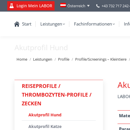
Login Mein LABOR
+43 732 717 242
Österreich
Start
Leistungen
Fachinformationen
Inf
Akutprofil Hund
You are here:
Home
Leistungen
Profile
Profile/Screenings – Kleintiere
Aku
REISEPROFILE /
THROMBOZYTEN-PROFILE /
LABOK
ZECKEN
Akutprofil Hund
Mate
Akutprofil Katze
Para