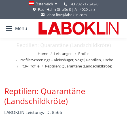
+43 732 717 242-0
Österreich
Paul-Hahn-Straße 3 | A - 4020 Linz
labor.linz@laboklin.com
Menu
Reptilien: Quarantäne (Landschildkröte)
You are here:
Home
Leistungen
Profile
Profile/Screenings – Kleinsäuger, Vögel, Reptilien, Fische
PCR-Profile
Reptilien: Quarantäne (Landschildkröte)
Reptilien: Quarantäne
(Landschildkröte)
LABOKLIN Leistungs-ID: 8566