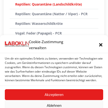
Reptilien: Quarantäne (Landschildkröte)
Reptilien: Quarantäne (Natter / Viper) - PCR
Reptilien: Wasserschildkröte
Vogel: Feder (Papagei) - PCR
Cookie-Zustimmung
Vogel: Quarantäne groß (Papagei)
verwalten
Vogel: Quarantäne klein (Papagei) - PCR
Um dir ein optimales Erlebnis zu bieten, verwenden wir Technologien wie
Vogel: Quarantäne mittel (Papagei) - PCR
Cookies, um Geräteinformationen zu speichern und/oder darauf
zuzugreifen. Wenn du diesen Technologien zustimmst, können wir Daten
wie das Surfverhalten oder eindeutige IDs auf dieser Website
Vogel: Taube - PCR
verarbeiten. Wenn du deine Zustimmung nicht erteilst oder zurückziehst,
können bestimmte Merkmale und Funktionen beeinträchtigt werden.
Vogel: Vector borne - PCR
Akzeptieren
Ablehnen