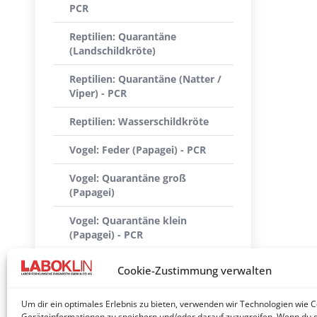
PCR
Reptilien: Quarantäne
(Landschildkröte)
Reptilien: Quarantäne (Natter /
Viper) - PCR
Reptilien: Wasserschildkröte
Vogel: Feder (Papagei) - PCR
Vogel: Quarantäne groß
(Papagei)
Vogel: Quarantäne klein
(Papagei) - PCR
Vogel: Quarantäne mittel
Cookie-Zustimmung verwalten
(Papagei) - PCR
Um dir ein optimales Erlebnis zu bieten, verwenden wir Technologien wie 
Vogel: Taube - PCR
Geräteinformationen zu speichern und/oder darauf zuzugreifen. Wenn du 