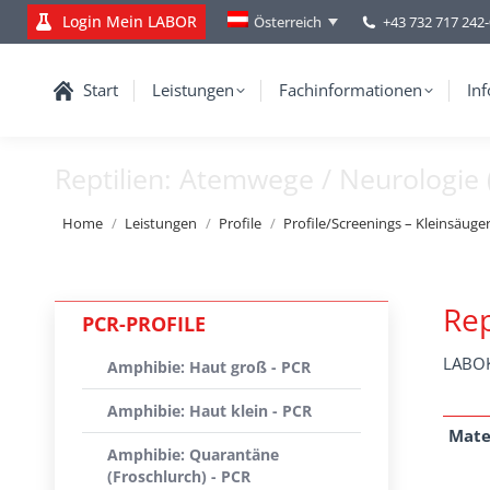
Login Mein LABOR
+43 732 717 242
Österreich
Start
Leistungen
Fachinformationen
Inf
Reptilien: Atemwege / Neurologie 
You are here:
Home
Leistungen
Profile
Profile/Screenings – Kleinsäuger,
Rep
PCR-PROFILE
LABOK
Amphibie: Haut groß - PCR
Amphibie: Haut klein - PCR
Mate
Amphibie: Quarantäne
(Froschlurch) - PCR