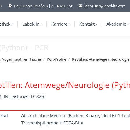
-0
Paul-Hahn-Straße 3 | A - 4020 Linz
labor.linz@laboklin.com
othek
Laboklin
Karriere
Kontakt
Akademie
(Python) – PCR
 Vögel, Reptilien, Fische
PCR-Profile
Reptilien: Atemwege / Neurologi
tilien: Atemwege/Neurologie (Pyth
LIN Leistungs-ID: 8262
rial
Abstrich ohne Medium (Rachen, Kloake; ideal ist 1 Tup
Trachealspülprobe + EDTA-Blut