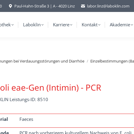
-0
Paul-Hahn-Straße 3 | A - 4020 Linz
labor.linz@laboklin.com
othek
Laboklin
Karriere
Kontakt
Akademie
hungen bei Verdauungsstörungen und Diarrhöe
Einzelbestimmungen (Ba
coli eae-Gen (Intimin) - PCR
LIN Leistungs-ID: 8510
rial
Faeces
hode
PCR nach vorherigem kulturellem Nachweis von E. coli