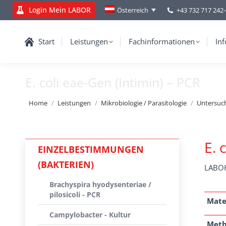
Login Mein LABOR
+43 732 717 242
Österreich
Start
Leistungen
Fachinformationen
Inf
E. coli eae-Gen (Intimin) – PCR
You are here:
Home
Leistungen
Mikrobiologie / Parasitologie
Untersuc
E. 
EINZELBESTIMMUNGEN
(BAKTERIEN)
LABOK
Brachyspira hyodysenteriae /
pilosicoli - PCR
Mate
Campylobacter - Kultur
Met