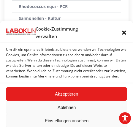
Rhodococcus equi - PCR
Salmonellen - Kultur
Cookie-Zustimmung
Salmonellen - PCR
verwalten
Shigellen - Kultur
Um dir ein optimales Erlebnis zu bieten, verwenden wir Technologien wie
Yersinia enterocolitica - PCR
Cookies, um Geräteinformationen zu speichern und/oder darauf
zuzugreifen. Wenn du diesen Technologien zustimmst, können wir Daten
wie das Surfverhalten oder eindeutige IDs auf dieser Website
Yersinien - Kultur
verarbeiten. Wenn du deine Zustimmung nicht erteilst oder zurückziehst,
können bestimmte Merkmale und Funktionen beeinträchtigt werden.
Yersinien und Campylobacter - Kultur
Akzeptieren
Ablehnen
Einstellungen ansehen
2026 © LABOKLIN GMBH & CO. KG | Linz |
Impressum
|