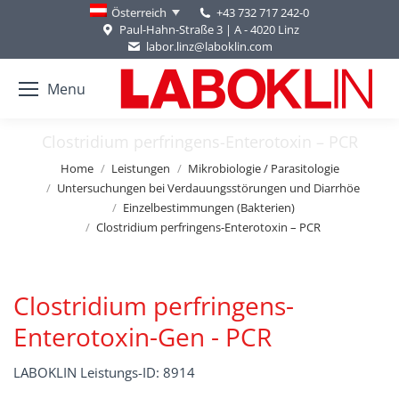
+43 732 717 242-0
Österreich
Paul-Hahn-Straße 3 | A - 4020 Linz
labor.linz@laboklin.com
Menu
Clostridium perfringens-Enterotoxin – PCR
You are here:
Home
Leistungen
Mikrobiologie / Parasitologie
Untersuchungen bei Verdauungsstörungen und Diarrhöe
Einzelbestimmungen (Bakterien)
Clostridium perfringens-Enterotoxin – PCR
Clostridium perfringens-
Enterotoxin-Gen - PCR
LABOKLIN Leistungs-ID: 8914