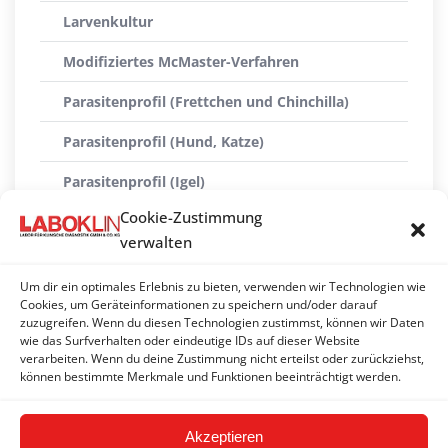
Larvenkultur
Modifiziertes McMaster-Verfahren
Parasitenprofil (Frettchen und Chinchilla)
Parasitenprofil (Hund, Katze)
Parasitenprofil (Igel)
Cookie-Zustimmung
Parasitenprofil (Pferd, Kameliden, Nutztiere)
verwalten
Parasitenprofil groß (Katze)
Um dir ein optimales Erlebnis zu bieten, verwenden wir Technologien wie
Parasitologische Untersuchung (Endoparasiten)
Cookies, um Geräteinformationen zu speichern und/oder darauf
zuzugreifen. Wenn du diesen Technologien zustimmst, können wir Daten
wie das Surfverhalten oder eindeutige IDs auf dieser Website
Reptilien-Parasiten
verarbeiten. Wenn du deine Zustimmung nicht erteilst oder zurückziehst,
können bestimmte Merkmale und Funktionen beeinträchtigt werden.
Wiederkäuer-Parasiten
Akzeptieren