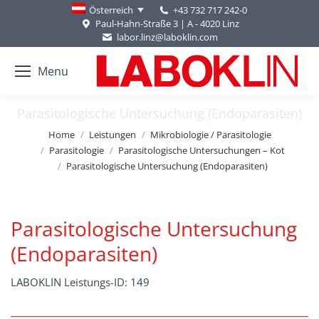
+43 732 717 242-0
Österreich
Paul-Hahn-Straße 3 | A - 4020 Linz
labor.linz@laboklin.com
Menu
Parasitologische Untersuchung (Endoparasiten)
You are here:
Home
Leistungen
Mikrobiologie / Parasitologie
Parasitologie
Parasitologische Untersuchungen – Kot
Parasitologische Untersuchung (Endoparasiten)
Parasitologische Untersuchung
(Endoparasiten)
LABOKLIN Leistungs-ID: 149