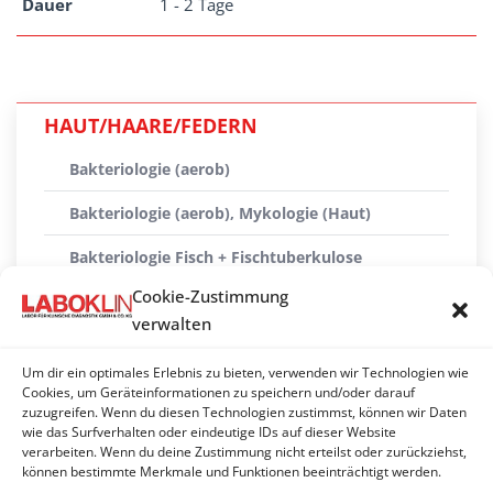
Dauer
1 - 2 Tage
HAUT/HAARE/FEDERN
Bakteriologie (aerob)
Bakteriologie (aerob), Mykologie (Haut)
Bakteriologie Fisch + Fischtuberkulose
Cookie-Zustimmung
Bakteriologie, Mykologie, Ektoparasiten
verwalten
Dermatophyten - PCR
Um dir ein optimales Erlebnis zu bieten, verwenden wir Technologien wie
Mykologie (Haut)
Cookies, um Geräteinformationen zu speichern und/oder darauf
zuzugreifen. Wenn du diesen Technologien zustimmst, können wir Daten
wie das Surfverhalten oder eindeutige IDs auf dieser Website
Treponema paraluiscuniculi - PCR
verarbeiten. Wenn du deine Zustimmung nicht erteilst oder zurückziehst,
können bestimmte Merkmale und Funktionen beeinträchtigt werden.
Trichogramm/Pennogramm