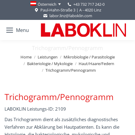
+43 732 717 242-0
Österreich
Paul-Hahn-Straße 3 | A - 4020 Linz
labor.linz@laboklin.com
Menu
Trichogramm/Pennogramm
You are here:
Home
Leistungen
Mikrobiologie / Parasitologie
Bakteriologie / Mykologie
Haut/Haare/Federn
Trichogramm/Pennogramm
Trichogramm/Pennogramm
LABOKLIN Leistungs-ID: 2109
Das Trichogramm dient als zusätzliches diagnostisches
Verfahren zur Abklärung bei Hautpatienten. Es kann die
Histologie, die bakteriologische, mykologische und