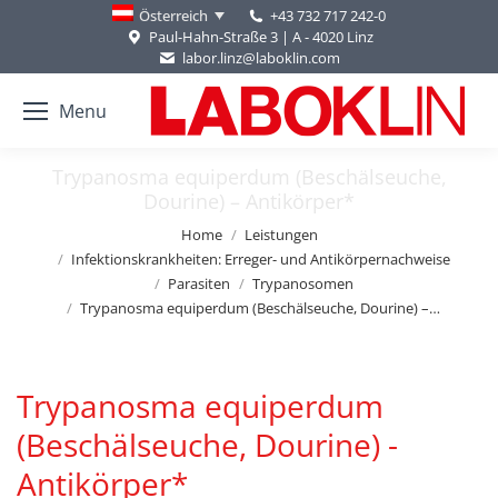
+43 732 717 242-0
Österreich
Paul-Hahn-Straße 3 | A - 4020 Linz
labor.linz@laboklin.com
Menu
Trypanosma equiperdum (Beschälseuche,
Dourine) – Antikörper*
You are here:
Home
Leistungen
Infektionskrankheiten: Erreger- und Antikörpernachweise
Parasiten
Trypanosomen
Trypanosma equiperdum (Beschälseuche, Dourine) –…
Trypanosma equiperdum
(Beschälseuche, Dourine) -
Antikörper*