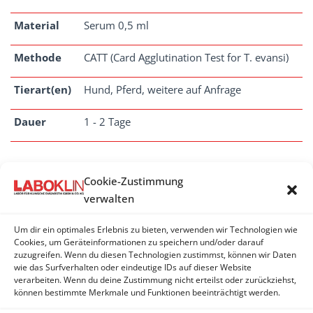
Material
Serum 0,5 ml
Methode
CATT (Card Agglutination Test for T. evansi)
Tierart(en)
Hund, Pferd, weitere auf Anfrage
Dauer
1 - 2 Tage
Cookie-Zustimmung
TRYPANOSOMEN
verwalten
Trypanosma equiperdum (Beschälseuche,
Um dir ein optimales Erlebnis zu bieten, verwenden wir Technologien wie
Dourine) - Antikörper*
Cookies, um Geräteinformationen zu speichern und/oder darauf
zuzugreifen. Wenn du diesen Technologien zustimmst, können wir Daten
wie das Surfverhalten oder eindeutige IDs auf dieser Website
Trypanosoma evansi - Antigen (mikroskopisch)
verarbeiten. Wenn du deine Zustimmung nicht erteilst oder zurückziehst,
können bestimmte Merkmale und Funktionen beeinträchtigt werden.
Trypanosoma evansi - Antikörper