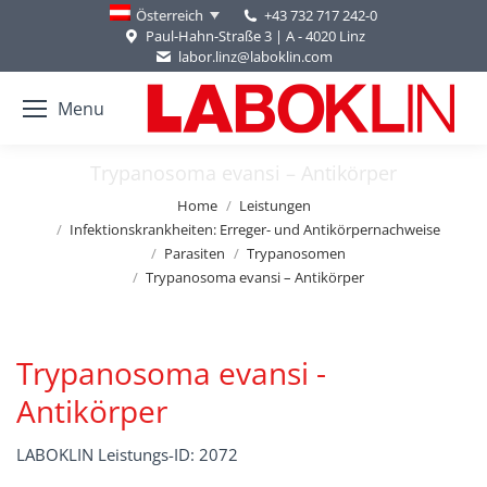
+43 732 717 242-0
Österreich
Paul-Hahn-Straße 3 | A - 4020 Linz
labor.linz@laboklin.com
Menu
Trypanosoma evansi – Antikörper
You are here:
Home
Leistungen
Infektionskrankheiten: Erreger- und Antikörpernachweise
Parasiten
Trypanosomen
Trypanosoma evansi – Antikörper
Trypanosoma evansi -
Antikörper
LABOKLIN Leistungs-ID: 2072