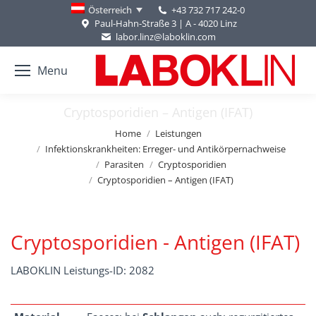
+43 732 717 242-0
Österreich
Paul-Hahn-Straße 3 | A - 4020 Linz
labor.linz@laboklin.com
Menu
Cryptosporidien – Antigen (IFAT)
You are here:
Home
Leistungen
Infektionskrankheiten: Erreger- und Antikörpernachweise
Parasiten
Cryptosporidien
Cryptosporidien – Antigen (IFAT)
Cryptosporidien - Antigen (IFAT)
LABOKLIN Leistungs-ID: 2082