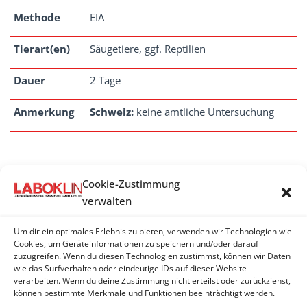
Methode
EIA
Tierart(en)
Säugetiere, ggf. Reptilien
Dauer
2 Tage
Anmerkung
Schweiz:
keine amtliche Untersuchung
Cookie-Zustimmung
CRYPTOSPORIDIEN
verwalten
Cryptosporidien - Antigen (EIA)
Um dir ein optimales Erlebnis zu bieten, verwenden wir Technologien wie
Cryptosporidien - Antigen (IFAT)
Cookies, um Geräteinformationen zu speichern und/oder darauf
zuzugreifen. Wenn du diesen Technologien zustimmst, können wir Daten
wie das Surfverhalten oder eindeutige IDs auf dieser Website
Cryptosporidien - PCR
verarbeiten. Wenn du deine Zustimmung nicht erteilst oder zurückziehst,
können bestimmte Merkmale und Funktionen beeinträchtigt werden.
Cryptosporidien Differenzierung - PCR