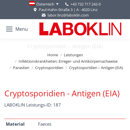
+43 732 717 242-0
Österreich
Paul-Hahn-Straße 3 | A - 4020 Linz
labor.linz@laboklin.com
Menu
Cryptosporidien – Antigen (EIA)
You are here:
Home
Leistungen
Infektionskrankheiten: Erreger- und Antikörpernachweise
Parasiten
Cryptosporidien
Cryptosporidien – Antigen (EIA)
Cryptosporidien - Antigen (EIA)
LABOKLIN Leistungs-ID: 187
Material
Faeces