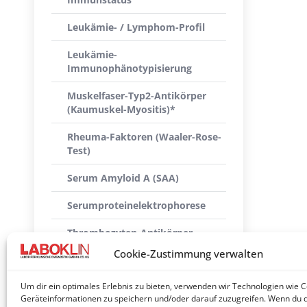
Leukämie- / Lymphom-Profil
Leukämie-
Immunophänotypisierung
Muskelfaser-Typ2-Antikörper
(Kaumuskel-Myositis)*
Rheuma-Faktoren (Waaler-Rose-
Test)
Serum Amyloid A (SAA)
Serumproteinelektrophorese
Thrombozyten-Antikörper
Cookie-Zustimmung verwalten
Thrombozytopenie-Profil groß
(Hund)
Um dir ein optimales Erlebnis zu bieten, verwenden wir Technologien wie 
Geräteinformationen zu speichern und/oder darauf zuzugreifen. Wenn du 
Thrombozytopenie-Profil klein