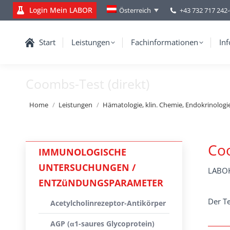
Login Mein LABOR
+43 732 717 242
Österreich
Start
Leistungen
Fachinformationen
Inf
Coombs-Test (direkt)
You are here:
Home
Leistungen
Hämatologie, klin. Chemie, Endokrinologi
Coo
IMMUNOLOGISCHE
UNTERSUCHUNGEN /
LABOK
ENTZüNDUNGSPARAMETER
Der T
Acetylcholinrezeptor-Antikörper
AGP (α1-saures Glycoprotein)