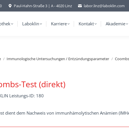
-0
Paul-Hahn-Straße 3 | A - 4020 Linz
labor.linz@laboklin.com
othek
Laboklin
Karriere
Kontakt
Akademie
e
Immunologische Untersuchungen / Entzündungsparameter
Coombs-
mbs-Test (direkt)
LIN Leistungs-ID: 180
est dient dem Nachweis von immunhämolytischen Anämien (IMHA