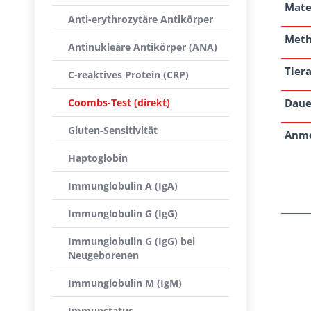
Mate
Anti-erythrozytäre Antikörper
Met
Antinukleäre Antikörper (ANA)
Tiera
C-reaktives Protein (CRP)
Coombs-Test (direkt)
Daue
Gluten-Sensitivität
Anm
Haptoglobin
Immunglobulin A (IgA)
Immunglobulin G (IgG)
Immunglobulin G (IgG) bei
Neugeborenen
Immunglobulin M (IgM)
Immunstatus