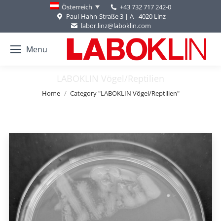
+43 732 717 242-0
Österreich
Paul-Hahn-Straße 3 | A - 4020 Linz
labor.linz@laboklin.com
Menu
LABOKLIN Vögel/Reptilien
You are here:
Home
Category "LABOKLIN Vögel/Reptilien"