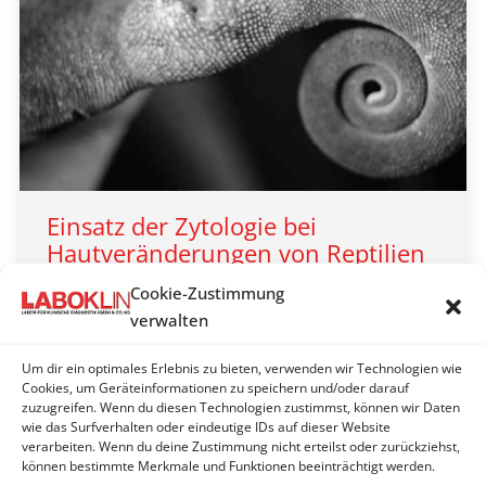
Einsatz der Zytologie bei
Hautveränderungen von Reptilien
LABOKLIN aktuell 2016
,
LABOKLIN Vögel/Reptilien
Cookie-Zustimmung
verwalten
By
Laboklin | Bad Kissingen
15. Feber 2016
Tupfer, Aspirations- und Abklatschpräparate – das
Um dir ein optimales Erlebnis zu bieten, verwenden wir Technologien wie
minimalinvasive und schnelle Verfahren der
Cookies, um Geräteinformationen zu speichern und/oder darauf
zuzugreifen. Wenn du diesen Technologien zustimmst, können wir Daten
zytologischen Untersuchung ist auch bei Reptilien
wie das Surfverhalten oder eindeutige IDs auf dieser Website
geeignet.
verarbeiten. Wenn du deine Zustimmung nicht erteilst oder zurückziehst,
können bestimmte Merkmale und Funktionen beeinträchtigt werden.