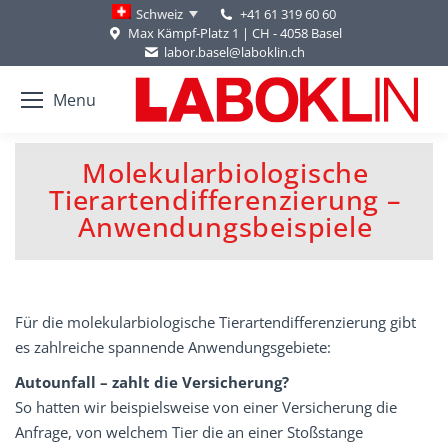
+41 61 319 60 60
Schweiz
Max Kämpf-Platz 1 | CH - 4058 Basel
labor.basel@laboklin.ch
Menu
Molekularbiologische
Tierartendifferenzierung –
You are here:
Anwendungsbeispiele
Für die molekularbiologische Tierartendifferenzierung gibt
es zahlreiche spannende Anwendungsgebiete:
Autounfall – zahlt die Versicherung?
So hatten wir beispielsweise von einer Versicherung die
Anfrage, von welchem Tier die an einer Stoßstange