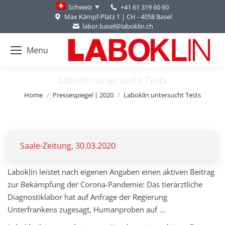
+41 61 319 60 60
Schweiz
Max Kämpf-Platz 1 | CH - 4058 Basel
labor.basel@laboklin.ch
Menu
Laboklin untersucht Tests
You are here:
Home
Pressespiegel | 2020
Laboklin untersucht Tests
Saale-Zeitung, 30.03.2020
Laboklin leistet nach eigenen Angaben einen aktiven Beitrag
zur Bekämpfung der Corona-Pandemie: Das tierärztliche
Diagnostiklabor hat auf Anfrage der Regierung
Unterfrankens zugesagt, Humanproben auf …