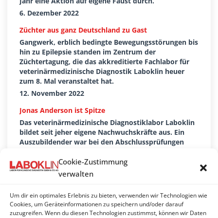
Jahr eine Aktion auf eigene Faust durch.
6. Dezember 2022
Züchter aus ganz Deutschland zu Gast
Gangwerk, erblich bedingte Bewegungsstörungen bis
hin zu Epilepsie standen im Zentrum der
Züchtertagung, die das akkreditierte Fachlabor für
veterinärmedizinische Diagnostik Laboklin heuer
zum 8. Mal veranstaltet hat.
12. November 2022
Jonas Anderson ist Spitze
Das veterinärmedizinische Diagnostiklabor Laboklin
bildet seit jeher eigene Nachwuchskräfte aus. Ein
Auszubildender war bei den Abschlussprüfungen
diesmal ganz besonders erfolgreich und erreichte ein
beeindruckendes Prüfungsergebnis
Cookie-Zustimmung
19. Oktober 2022
verwalten
Zukunftsdialog: Heimat liegt ihnen am Herzen
Um dir ein optimales Erlebnis zu bieten, verwenden wir Technologien wie
Dr. Elisabeth Müller und Landtagspräsidentin a. D.
Cookies, um Geräteinformationen zu speichern und/oder darauf
Barbara Stamm gehen als Botschafterinnen Bayerns
zuzugreifen. Wenn du diesen Technologien zustimmst, können wir Daten