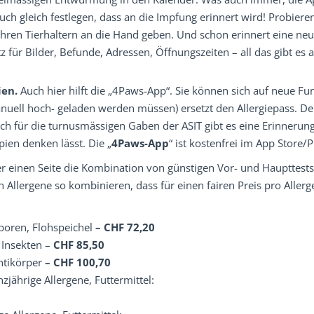
auch gleich festlegen, dass an die Impfung erinnert wird! Probiere
Ihren Tierhaltern an die Hand geben. Und schon erinnert eine neutr
tz für Bilder, Befunde, Adressen, Öffnungszeiten – all das gibt es 
ien.
Auch hier hilft die „4Paws-App“. Sie können sich auf neue Fu
anuell hoch- geladen werden müssen) ersetzt den Allergiepass. Der
uch für die turnusmässigen Gaben der ASIT gibt es eine Erinnerung
pien denken lässt. Die „
4Paws-App
“ ist kostenfrei im App Store/P
der einen Seite die Kombination von günstigen Vor- und Haupttests
n Allergene so kombinieren, dass für einen fairen Preis pro Aller
sporen, Flohspeichel
– CHF 72,20
 Insekten –
CHF 85,50
Antikörper
– CHF 100,70
nzjährige Allergene, Futtermittel: