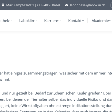
Max Kämpf-Platz 1 | CH - 4058 Basel
labor.basel@laboklin.ch
othek
Laboklin
Karriere
Kontakt
Akademie
ger hat einiges zusammengetragen, was sicher mit dem immer in
winnt.
und nur gezielt bei Bedarf zur „chemischen Keule“ greifen? Über
n, bei denen der Tierhalter selber das individuelle Risiko und dam
giert, keine Wirkstoffgaben ohne strenge Indikationsstellung du
egelmässigen Entwurmung in den Kalender. Was auch immer, die 