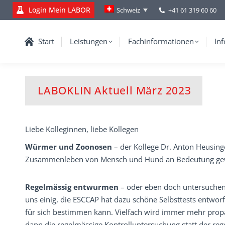
Login Mein LABOR
+41 61 319 60 60
Schweiz
Start
Leistungen
Fachinformationen
Inf
LABOKLIN Aktuell März 2023
Liebe Kolleginnen, liebe Kollegen
Würmer und Zoonosen
– der Kollege Dr. Anton Heusin
Zusammenleben von Mensch und Hund an Bedeutung ge
Regelmässig entwurmen
– oder eben doch untersuchen 
uns einig, die ESCCAP hat dazu schöne Selbsttests entworfe
für sich bestimmen kann. Vielfach wird immer mehr propa
dann die regelmässige Kontrolluntersuchung statt der r