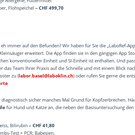
ge Allergene, Futtermittel:
per, Flohspeichel
– CHF 499,70
e eh immer auf den Befunden? Wir haben für Sie die „LaboRef-App
 Kleinsäuger erweitert. Die App finden sie in den gängigen App Sto
en konventioneller Einheit und SI-Einheit ist enthalten. Und pa
er das Team Ihrer Praxis auf die Schnelle und mit einem Blick na
ster zu (
labor.basel@laboklin.ch
) oder rufen Sie gerne die en
erte
 diagnostisch sicher manches Mal Grund für Kopfzerbrechen. Häufi
ile
für Hund und Katze an, die neben der Basisuntersuchung den
iss, Bilirubin
– CHF 41,80
mbs-Test + PCR: Babesien,