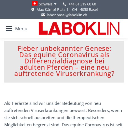
+41 61 319 60 60
Schweiz
Max Kämpf-Platz 1 | CH - 4058 Basel
labor.basel@laboklin.ch
Menu
Fieber unbekannter Genese:
Das equine Coronavirus als
Differenzialdiagnose bei
You are here:
adulten Pferden – eine neu
auftretende Viruserkrankung?
Als Tierärzte sind wir uns der Bedeutung von neu
auftretenden Viruserkrankungen bewusst. Besonders, wenn
sie sich schnell ausbreiten und die therapeutischen
Möglichkeiten begrenzt sind. Das equine Coronavirus ist seit