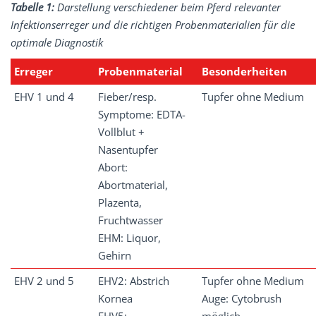
Tabelle 1:
Darstellung verschiedener beim Pferd relevanter
Infektionserreger und die richtigen Probenmaterialien für die
optimale Diagnostik
Erreger
Probenmaterial
Besonderheiten
EHV 1 und 4
Fieber/resp.
Tupfer ohne Medium
Symptome: EDTA-
Vollblut +
Nasentupfer
Abort:
Abortmaterial,
Plazenta,
Fruchtwasser
EHM: Liquor,
Gehirn
EHV 2 und 5
EHV2: Abstrich
Tupfer ohne Medium
Kornea
Auge: Cytobrush