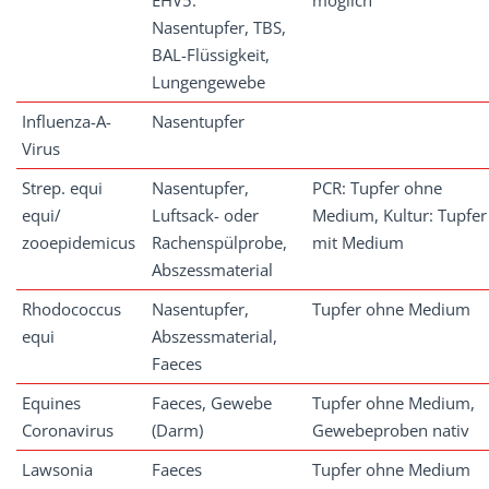
EHV5:
möglich
Nasentupfer, TBS,
BAL-Flüssigkeit,
Lungengewebe
Influenza-A-
Nasentupfer
Virus
Strep. equi
Nasentupfer,
PCR: Tupfer ohne
equi/
Luftsack- oder
Medium, Kultur: Tupfer
zooepidemicus
Rachenspülprobe,
mit Medium
Abszessmaterial
Rhodococcus
Nasentupfer,
Tupfer ohne Medium
equi
Abszessmaterial,
Faeces
Equines
Faeces, Gewebe
Tupfer ohne Medium,
Coronavirus
(Darm)
Gewebeproben nativ
Lawsonia
Faeces
Tupfer ohne Medium