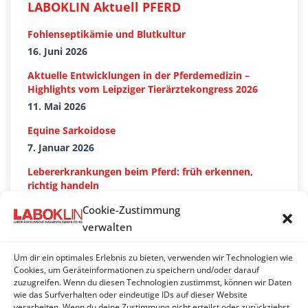
LABOKLIN Aktuell PFERD
Fohlenseptikämie und Blutkultur
16. Juni 2026
Aktuelle Entwicklungen in der Pferdemedizin –
Highlights vom Leipziger Tierärztekongress 2026
11. Mai 2026
Equine Sarkoidose
7. Januar 2026
Lebererkrankungen beim Pferd: früh erkennen,
richtig handeln
28. Oktober 2025
Cookie-Zustimmung
verwalten
Haemonchus contortus bei kleinen Wiederkäuern
und Neuweltkamelen
7. Juli 2025
Um dir ein optimales Erlebnis zu bieten, verwenden wir Technologien wie
Cookies, um Geräteinformationen zu speichern und/oder darauf
Pilznachweis in der Zuchthygiene – Häufigkeit und
zuzugreifen. Wenn du diesen Technologien zustimmst, können wir Daten
wie das Surfverhalten oder eindeutige IDs auf dieser Website
Bewertung
verarbeiten. Wenn du deine Zustimmung nicht erteilst oder zurückziehst,