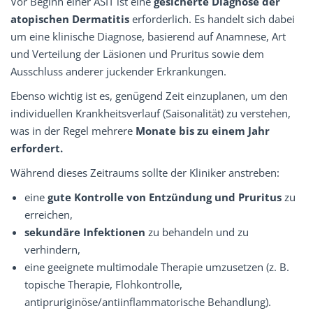
Vor Beginn einer ASIT ist eine
gesicherte Diagnose der
atopischen Dermatitis
erforderlich. Es handelt sich dabei
um eine klinische Diagnose, basierend auf Anamnese, Art
und Verteilung der Läsionen und Pruritus sowie dem
Ausschluss anderer juckender Erkrankungen.
Ebenso wichtig ist es, genügend Zeit einzuplanen, um den
individuellen Krankheitsverlauf (Saisonalität) zu verstehen,
was in der Regel mehrere
Monate bis zu einem Jahr
erfordert.
Während dieses Zeitraums sollte der Kliniker anstreben:
eine
gute
Kontrolle
von
Entzündung
und
Pruritus
zu
erreichen,
sekundäre Infektionen
zu behandeln und zu
verhindern,
eine geeignete multimodale Therapie umzusetzen (z. B.
topische Therapie, Flohkontrolle,
antipruriginöse/antiinflammatorische Behandlung).