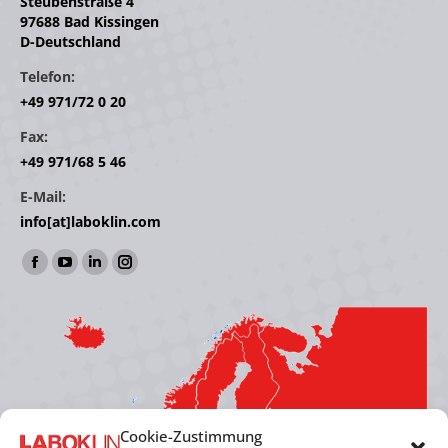
Steubenstraße 4
97688 Bad Kissingen
D-Deutschland
Telefon:
+49 971/72 0 20
Fax:
+49 971/68 5 46
E-Mail:
info[at]laboklin.com
Find us on:
Facebook
YouTube
Linkedin
Instagram
page
page
page
page
opens
opens
opens
opens
in
in
in
in
new
new
new
new
window
window
window
window
Cookie-Zustimmung