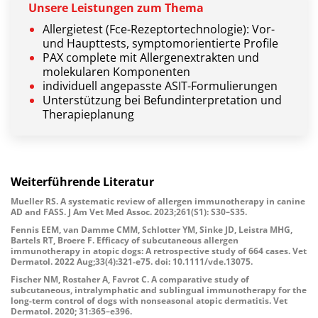
Unsere
Leistungen
zum
Thema
Allergietest (Fce-Rezeptortechnologie): Vor-
und Haupttests, symptomorientierte Profile
PAX complete mit Allergenextrakten und
molekularen Komponenten
individuell angepasste ASIT-Formulierungen
Unterstützung bei Befundinterpretation und
Therapieplanung
Weiterführende
Literatur
Mueller RS. A systematic review of allergen immunotherapy in canine
AD and FASS. J Am Vet Med Assoc. 2023;261(S1): S30–S35.
Fennis EEM, van Damme CMM, Schlotter YM, Sinke JD, Leistra MHG,
Bartels RT, Broere F. Efficacy of subcutaneous allergen
immunotherapy in atopic dogs: A retrospective study of 664 cases. Vet
Dermatol. 2022 Aug;33(4):321-e75. doi: 10.1111/vde.13075.
Fischer NM, Rostaher A, Favrot C. A comparative study of
subcutaneous, intralymphatic and sublingual immunotherapy for the
long-term control of dogs with nonseasonal atopic dermatitis. Vet
Dermatol. 2020; 31:365–e396.