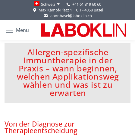
+41 61 319 60 60
Schweiz
Max Kämpf-Platz 1 | CH - 4058 Basel
labor.basel@laboklin.ch
Menu
Allergen-spezifische
Immuntherapie in der
Praxis – wann beginnen,
You are here:
welchen Applikationsweg
wählen und was ist zu
erwarten
Von der Diagnose zur
Therapieentscheidung