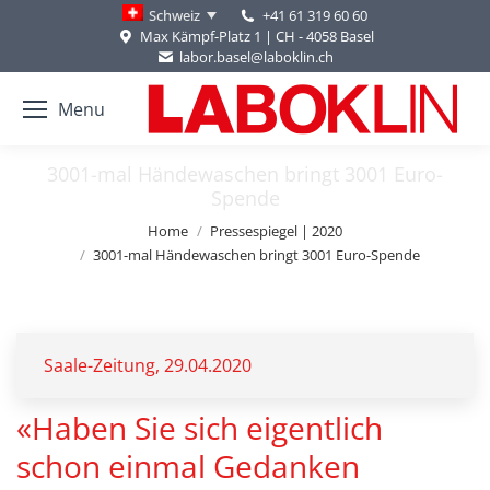
+41 61 319 60 60
Schweiz
Max Kämpf-Platz 1 | CH - 4058 Basel
labor.basel@laboklin.ch
Menu
3001-mal Händewaschen bringt 3001 Euro-
Spende
You are here:
Home
Pressespiegel | 2020
3001-mal Händewaschen bringt 3001 Euro-Spende
Saale-Zeitung, 29.04.2020
«Haben Sie sich eigentlich
schon einmal Gedanken