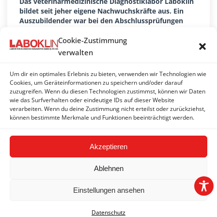
Das veterinärmedizinische Diagnostiklabor Laboklin
bildet seit jeher eigene Nachwuchskräfte aus. Ein
Auszubildender war bei den Abschlussprüfungen
diesmal ganz besonders erfolgreich und erreichte ein
beeindruckendes Prüfungsergebnis
Cookie-Zustimmung
19. Oktober 2022
verwalten
Zukunftsdialog: Heimat liegt ihnen am Herzen
Um dir ein optimales Erlebnis zu bieten, verwenden wir Technologien wie
Dr. Elisabeth Müller und Landtagspräsidentin a. D.
Cookies, um Geräteinformationen zu speichern und/oder darauf
Barbara Stamm gehen als Botschafterinnen Bayerns
zuzugreifen. Wenn du diesen Technologien zustimmst, können wir Daten
wie das Surfverhalten oder eindeutige IDs auf dieser Website
ganz neue Wege.
verarbeiten. Wenn du deine Zustimmung nicht erteilst oder zurückziehst,
10. Juni 2022
können bestimmte Merkmale und Funktionen beeinträchtigt werden.
Akzeptieren
Ablehnen
Einstellungen ansehen
2026 © LABOKLIN GMBH & CO. KG | Basel |
Impressum
|
Datenschutz
AGB
|
Datenschutz
|
FAQ