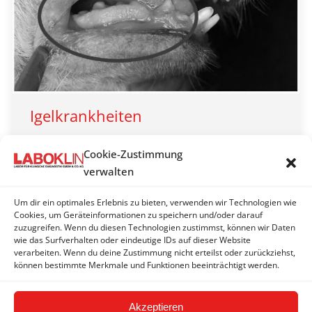
Igelkrankheiten
LABOKLIN aktuell 2018
Cookie-Zustimmung
By
LABOKLIN | Bad Kissingen
19. Oktober 2018
verwalten
Im tierärztlichen Alltag begegnen uns auch hin und
wieder außergewöhnliche Patienten: Von Frühling
Um dir ein optimales Erlebnis zu bieten, verwenden wir Technologien wie
Cookies, um Geräteinformationen zu speichern und/oder darauf
bis Herbst werden gelegentlich Wildigel
zuzugreifen. Wenn du diesen Technologien zustimmst, können wir Daten
(Europäische Braunbrustigel, Erinaceus europaeus)
wie das Surfverhalten oder eindeutige IDs auf dieser Website
in der Tierarztpraxis vorgestellt.
verarbeiten. Wenn du deine Zustimmung nicht erteilst oder zurückziehst,
können bestimmte Merkmale und Funktionen beeinträchtigt werden.
Akzeptieren