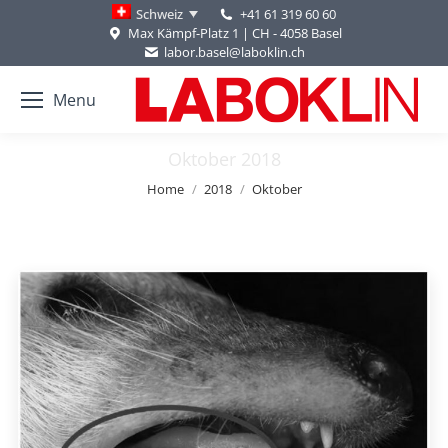
+41 61 319 60 60
Schweiz
Max Kämpf-Platz 1 | CH - 4058 Basel
labor.basel@laboklin.ch
Menu
Oktober 2018
You are here:
Home
2018
Oktober