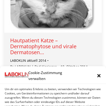
Hautpatient Katze –
Dermatophytose und virale
Dermatosen…
LABOKLIN aktuell 2014
By
LABOKLIN | Bad Kissingen
10. Oktober 2014
Cookie-Zustimmung
Dermatophyten sind fadenförmige Pilze, die
verwalten
Hautveränderungen bei Mensch und Tier auslösen
können. Die Erkrankung wird als Dermatophytose
Um dir ein optimales Erlebnis zu bieten, verwenden wir Technologien wie
bezeichnet. Die Pilze nutzen Keratin als
Cookies, um Geräteinformationen zu speichern und/oder darauf
zuzugreifen. Wenn du diesen Technologien zustimmst, können wir Daten
Kohlenstoffquelle und besiedeln keratinisiertes
wie das Surfverhalten oder eindeutige IDs auf dieser Website
Gewebe (Haare, Haut, Krallen).