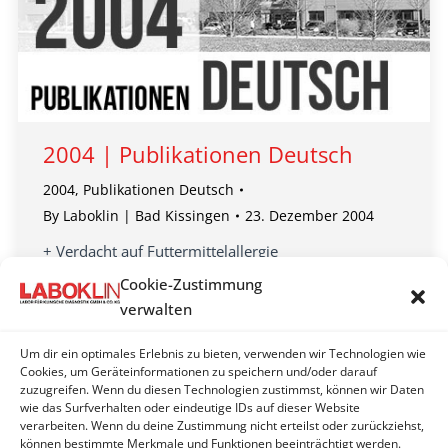
2004 | Publikationen Deutsch
2004
,
Publikationen Deutsch
By
Laboklin | Bad Kissingen
23. Dezember 2004
+ Verdacht auf Futtermittelallergie
+ Harnwegsinfektionen durch uropathogene E.coli
Cookie-Zustimmung
bei Hunden
verwalten
+ Nachweis der von Willebrand Erkrankung (vWD)
beim Dobermann, Manchester Terrier und Pudel
Um dir ein optimales Erlebnis zu bieten, verwenden wir Technologien wie
Cookies, um Geräteinformationen zu speichern und/oder darauf
+ Kombinierte anti-retrovirale Therapie (GART)
zuzugreifen. Wenn du diesen Technologien zustimmst, können wir Daten
+ Die Frühsommermeningoenzephalitis (FSME)
wie das Surfverhalten oder eindeutige IDs auf dieser Website
…
verarbeiten. Wenn du deine Zustimmung nicht erteilst oder zurückziehst,
können bestimmte Merkmale und Funktionen beeinträchtigt werden.