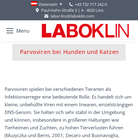
+43 732 717 242-0
Österreich
Paul-Hahn-Straße 3 | A - 4020 Linz
labor.linz@laboklin.com
Menu
You are here:
Parvoviren bei Hunden und Katzen
Parvoviren spielen bei verschiedenen Tierarten als
Infektionserreger eine bedeutende Rolle. Es handelt sich um
kleine, unbehüllte Viren mit einem linearen, einzelsträngigen
DNS-Genom. Sie halten sich sehr stabil in der Umgebung
und können, insbesondere in größeren Haltungen wie
Tierheimen und Zuchten, zu hohen Tierverlusten führen
(Muzyczka und Berns, 2001; Decaro und Buonavoglia,