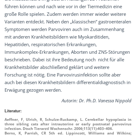
führen können und nach wie vor in der Tiermedizin eine
große Rolle spielen. Zudem werden immer wieder weitere
Varianten entdeckt. Neben den „klassischen“ gastroenteralen
Symptomen werden Parvoviren auch im Zusammenhang
mit anderen Krankheitsbildern wie Myokarditiden,
Hepatitiden, respiratorischen Erkrankungen,
Immunkomplex-Erkrankungen, Aborten und ZNS-Störungen
beschrieben. Dabei ist ihre Bedeutung noch nicht für alle
Krankheitsbilder abschließend geklärt und weitere
Forschung ist nötig. Eine Parvovirusinfektion sollte aber
auch bei diesen Krankheitsbildern differentialdiagnostisch in
Erwägung gezogen werden.
Autorin: Dr. Ph.D. Vanessa Nippold
Literatur:
Aeffner, F, Ulrich, R, Schulze-Ruckamp, L.
Cerebellar hypoplasia in
three sibling cats after intrauterine or early postnatal parvovirus
infection
. Dtsch Tierarztl Wochenschr.
2006
;113(11):
403
–
406
.
Berns, K, Parrish, CR 5th ed. Lippincott, Williams and Wilkins;