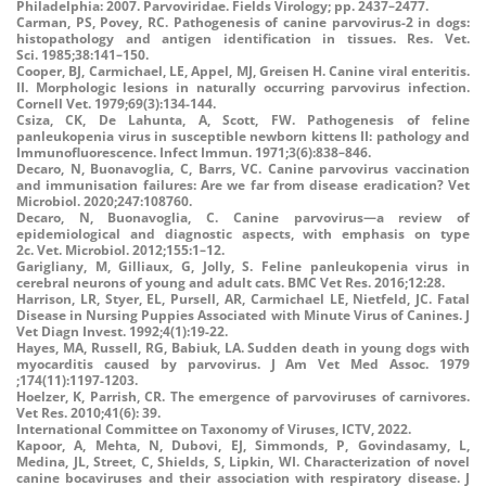
Philadelphia: 2007.
Parvoviridae. Fields Virology; pp. 2437–2477.
Carman, PS, Povey, RC. Pathogenesis of canine parvovirus-2 in dogs:
histopathology and antigen identification in tissues.
Res. Vet.
Sci
.
1985;
38
:141–150.
Cooper, BJ, Carmichael, LE, Appel, MJ, Greisen H. Canine viral enteritis.
II. Morphologic lesions in naturally occurring parvovirus infection.
Cornell Vet. 1979;69(3):134-144.
Csiza, CK, De Lahunta, A, Scott, FW.
Pathogenesis of feline
panleukopenia virus in susceptible newborn kittens II: pathology and
Immunofluorescence
.
Infect Immun. 1971;3(6):838–846.
Decaro, N, Buonavoglia, C, Barrs, VC. Canine parvovirus vaccination
and immunisation failures: Are we far from disease eradication? Vet
Microbiol. 2020;247:108760.
Decaro, N, Buonavoglia, C. Canine parvovirus—a review of
epidemiological and diagnostic aspects, with emphasis on type
2c. Vet. Microbiol.
2012;155:1–12.
Garigliany, M, Gilliaux, G, Jolly, S.
Feline panleukopenia virus in
cerebral neurons of young and adult cats
. BMC Vet Res.
2016
;12:
28
.
Harrison, LR, Styer, EL, Pursell, AR
,
Carmichael LE, Nietfeld, JC. Fatal
Disease in Nursing Puppies Associated with Minute Virus of Canines. J
Vet Diagn Invest. 1992;4(1):19-22.
Hayes, MA, Russell, RG, Babiuk, LA. Sudden death in young dogs with
myocarditis caused by parvovirus. J Am Vet Med Assoc. 1979
;174(11):1197-1203.
Hoelzer, K, Parrish, CR. The emergence of parvoviruses of carnivores.
Vet Res. 2010;41(6): 39.
International Committee on Taxonomy of Viruses,
ICTV, 2022.
Kapoor, A, Mehta, N, Dubovi, EJ, Simmonds, P, Govindasamy, L,
Medina, JL, Street, C, Shields, S, Lipkin, WI. Characterization of novel
canine bocaviruses and their association with respiratory disease.
J