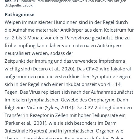
Abb. 2:
Dünndarm: immunhistologischer Nachweis von Parvovirus-Antigen
Bildquelle: Laboklin
Pathogenese
Welpen immunisierter Hündinnen sind in der Regel durch
die Aufnahme maternaler Antikörper aus dem Kolostrum für
ca. 2 bis 3 Monate vor einer Parvovirose geschützt. Eine zu
frühe Impfung kann daher von maternalen Antikörpern
neutralisiert werden, sodass der
Zeitpunkt der Impfung und das verwendete Impfschema
wichtig sind (Decaro et al., 2020). Das CPV-2 wird fäkal-oral
aufgenommen und die ersten klinischen Symptome zeigen
sich in der Regel nach einer Inkubationszeit von 4 – 14
Tagen. Das Virus repliziert sich nach der Aufnahme zunächst
im lokalen lymphatischen Gewebe des Oropharynx. Dann
folgt eine Virämie (Sykes, 2014). Das CPV-2 dringt über den
Transferrin-Rezeptor in Zellen mit hoher Teilungsrate ein
(Parker et al., 2001), wie sie sich besonders im Darm
(intestinale Krypten) und in lymphatischen Organen wie
Thymus, Lymphknoten und Knochenmark finden (Sykes,