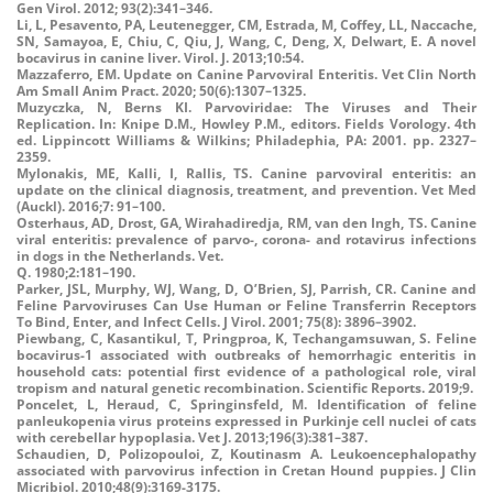
Gen Virol. 2012; 93(2):341–346.
Li, L, Pesavento, PA, Leutenegger, CM, Estrada, M, Coffey, LL, Naccache,
SN, Samayoa, E, Chiu, C, Qiu, J, Wang, C, Deng, X, Delwart, E. A novel
bocavirus in canine liver. Virol. J. 2013;10:54.
Mazzaferro, EM. Update on Canine Parvoviral Enteritis. Vet Clin North
Am Small Anim Pract. 2020; 50(6):1307–1325.
Muzyczka, N, Berns KI.
Parvoviridae
: The Viruses and Their
Replication. In: Knipe D.M., Howley P.M., editors.
Fields Vorology.
4th
ed. Lippincott Williams & Wilkins; Philadephia, PA: 2001. pp. 2327–
2359.
Mylonakis, ME, Kalli, I, Rallis, TS. Canine parvoviral enteritis: an
update on the clinical diagnosis, treatment, and prevention.
Vet Med
(Auckl). 2016;7: 91–100.
Osterhaus, AD, Drost, GA, Wirahadiredja, RM, van den Ingh, TS.
Canine
viral enteritis: prevalence of parvo-, corona- and rotavirus infections
in dogs in the Netherlands.
Vet.
Q
.
1980;
2
:181–190.
Parker, JSL, Murphy, WJ, Wang, D, O’Brien, SJ, Parrish, CR. Canine and
Feline Parvoviruses Can Use Human or Feline Transferrin Receptors
To Bind, Enter, and Infect Cells. J Virol. 2001; 75(8): 3896–3902.
Piewbang, C, Kasantikul, T, Pringproa, K, Techangamsuwan, S. Feline
bocavirus-1 associated with outbreaks of hemorrhagic enteritis in
household cats: potential first evidence of a pathological role, viral
tropism and natural genetic recombination. Scientific Reports. 2019;9.
Poncelet, L, Heraud, C, Springinsfeld, M.
Identification of feline
panleukopenia virus proteins expressed in Purkinje cell nuclei of cats
with cerebellar hypoplasia
. Vet J.
2013
;196(3):
381
–
387
.
Schaudien, D, Polizopouloi, Z, Koutinasm A.
Leukoencephalopathy
associated with parvovirus infection in Cretan Hound puppies. J Clin
Micribiol.
2010;48(9)
:
3169-
3175.