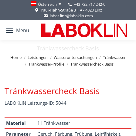
+43 732 717 242-0
Österreich
Paul-Hahn-Straße 3 | A - 4020 Linz
labor.linz@laboklin.com
Menu
Tränkwassercheck Basis
You are here:
Home
Leistungen
Wasseruntersuchungen
Tränkwasser
Tränkwasser-Profile
Tränkwassercheck Basis
Tränkwassercheck Basis
LABOKLIN Leistungs-ID: 5044
Material
1 l Tränkwasser
Parameter
Geruch, Färbung, Trübung, Leitfähigkeit,