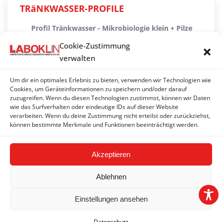
TRäNKWASSER-PROFILE
Profil Tränkwasser - Mikrobiologie klein + Pilze
Cookie-Zustimmung
Profil Tränkwasser - Mikrobiologie komplett
verwalten
Tränkwasser-Profil Weide groß
Um dir ein optimales Erlebnis zu bieten, verwenden wir Technologien wie
Tränkwasser-Profil Weide klein
Cookies, um Geräteinformationen zu speichern und/oder darauf
zuzugreifen. Wenn du diesen Technologien zustimmst, können wir Daten
wie das Surfverhalten oder eindeutige IDs auf dieser Website
Tränkwassercheck Basis
verarbeiten. Wenn du deine Zustimmung nicht erteilst oder zurückziehst,
können bestimmte Merkmale und Funktionen beeinträchtigt werden.
Tränkwassercheck komplett
Akzeptieren
Ablehnen
Einstellungen ansehen
2026 © LABOKLIN GMBH & CO. KG | Linz |
Impressum
|
Datenschutz