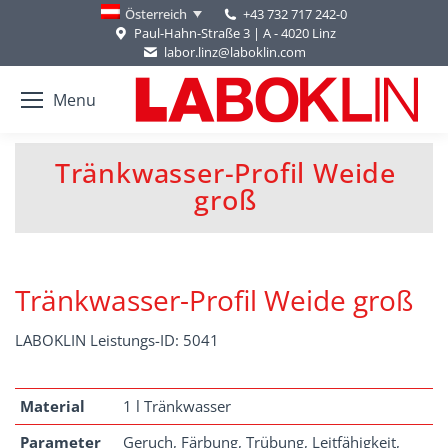
+43 732 717 242-0
Österreich
Paul-Hahn-Straße 3 | A - 4020 Linz
labor.linz@laboklin.com
Menu
Tränkwasser-Profil Weide
You are here:
groß
Tränkwasser-Profil Weide groß
LABOKLIN Leistungs-ID: 5041
Material
1 l Tränkwasser
Parameter
Geruch, Färbung, Trübung, Leitfähigkeit,