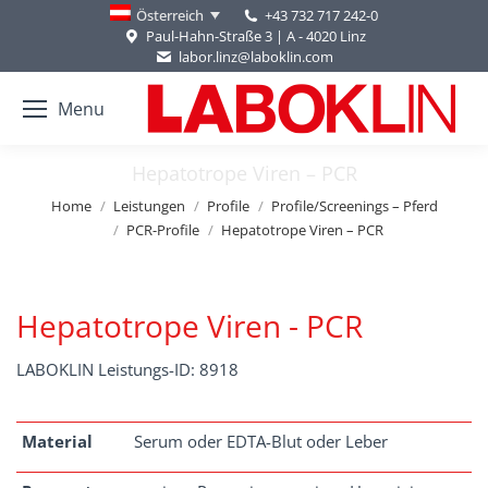
+43 732 717 242-0
Österreich
Paul-Hahn-Straße 3 | A - 4020 Linz
labor.linz@laboklin.com
Menu
Hepatotrope Viren – PCR
You are here:
Home
Leistungen
Profile
Profile/Screenings – Pferd
PCR-Profile
Hepatotrope Viren – PCR
Hepatotrope Viren - PCR
LABOKLIN Leistungs-ID: 8918
Material
Serum oder EDTA-Blut oder Leber