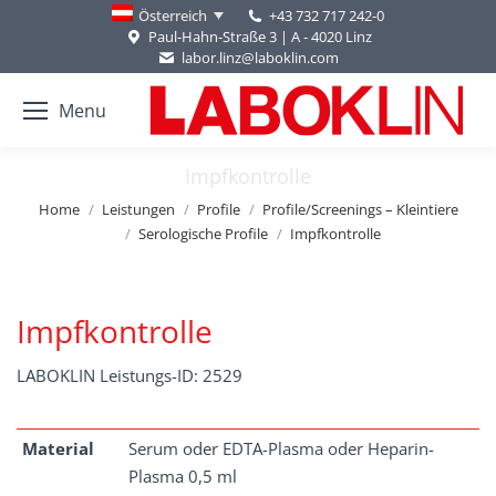
+43 732 717 242-0
Österreich
Paul-Hahn-Straße 3 | A - 4020 Linz
labor.linz@laboklin.com
Menu
Impfkontrolle
You are here:
Home
Leistungen
Profile
Profile/Screenings – Kleintiere
Serologische Profile
Impfkontrolle
Impfkontrolle
LABOKLIN Leistungs-ID: 2529
Material
Serum oder EDTA-Plasma oder Heparin-
Plasma 0,5 ml