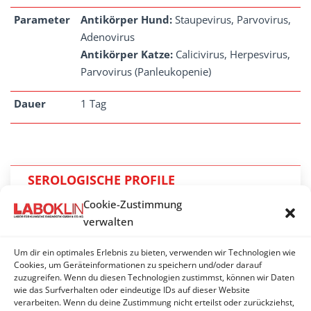
Parameter
Antikörper Hund:
Staupevirus, Parvovirus,
Adenovirus
Antikörper Katze:
Calicivirus, Herpesvirus,
Parvovirus (Panleukopenie)
Dauer
1 Tag
SEROLOGISCHE PROFILE
Cookie-Zustimmung
FeLV, FCoV, FIV
verwalten
FeLV, FIV
Um dir ein optimales Erlebnis zu bieten, verwenden wir Technologien wie
Herpes- / Caliciviren (Katze) – Antikörper
Cookies, um Geräteinformationen zu speichern und/oder darauf
zuzugreifen. Wenn du diesen Technologien zustimmst, können wir Daten
wie das Surfverhalten oder eindeutige IDs auf dieser Website
Impfkontrolle
verarbeiten. Wenn du deine Zustimmung nicht erteilst oder zurückziehst,