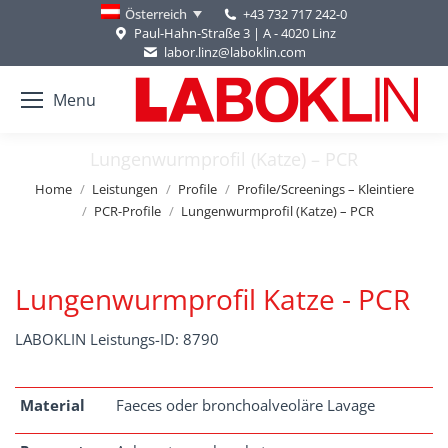
+43 732 717 242-0
Österreich
Paul-Hahn-Straße 3 | A - 4020 Linz
labor.linz@laboklin.com
Menu
Lungenwurmprofil (Katze) – PCR
You are here:
Home
Leistungen
Profile
Profile/Screenings – Kleintiere
PCR-Profile
Lungenwurmprofil (Katze) – PCR
Lungenwurmprofil Katze - PCR
LABOKLIN Leistungs-ID: 8790
Material
Faeces oder bronchoalveoläre Lavage