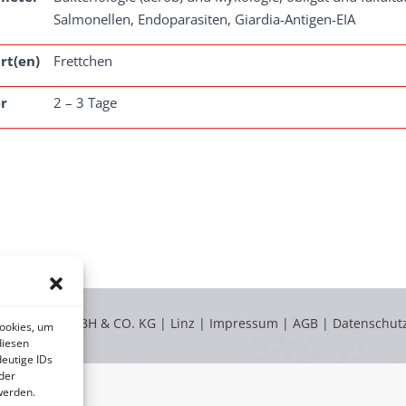
Salmonellen, Endoparasiten, Giardia-Antigen-EIA
rt(en)
Frettchen
r
2 – 3 Tage
LABOKLIN GMBH & CO. KG | Linz |
Impressum
|
AGB
|
Datenschut
Cookies, um
diesen
eutige IDs
der
werden.