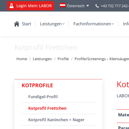
Login Mein LABOR
+43 732 717 242
Österreich
Start
Leistungen
Fachinformationen
Inf
Kotprofil Frettchen
You are here:
Home
Leistungen
Profile
Profile/Screenings – Kleinsäuger,
Kot
KOTPROFILE
LABOK
Fundigel-Profil
Kotprofil Frettchen
Mate
Kotprofil Kaninchen + Nager
Para