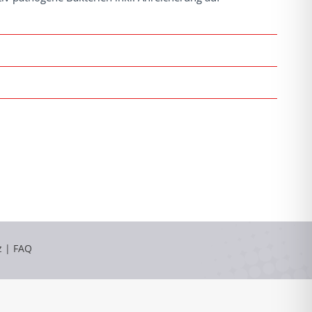
z
|
FAQ