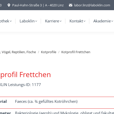
-0
Paul-Hahn-Straße 3 | A - 4020 Linz
labor.linz@laboklin.com
othek
Laboklin
Karriere
Kontakt
Akademie
 Vögel, Reptilien, Fische
Kotprofile
Kotprofil Frettchen
profil Frettchen
LIN Leistungs-ID: 1177
rial
Faeces (ca. ¾ gefülltes Kotröhrchen)
meter
Bakteriologie (aerob) und Mykologie, obligat und fakulta