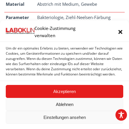
Material
Abstrich mit Medium, Gewebe
Parameter
Bakteriologie, Ziehl-Neelsen-Färbung
Cookie-Zustimmung
Dauer
2 - 7 Tage
verwalten
Um dir ein optimales Erlebnis zu bieten, verwenden wir Technologien wie
Cookies, um Geräteinformationen zu speichern und/oder darauf
zuzugreifen. Wenn du diesen Technologien zustimmst, können wir Daten
BAKTERIOLOGIE (FISCHE)
wie das Surfverhalten oder eindeutige IDs auf dieser Website
verarbeiten. Wenn du deine Zustimmung nicht erteilst oder zurückziehst,
Bakteriologie Fisch + Fischtuberkulose
können bestimmte Merkmale und Funktionen beeinträchtigt werden.
Akzeptieren
Ablehnen
Einstellungen ansehen
2026 © LABOKLIN GMBH & CO. KG | Linz |
Impressum
|