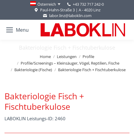
+43 732 717 242-0
Österreich
Paul-Hahn-Straße 3 | A - 4020 Linz
labor.linz@laboklin.com
Menu
Bakteriologie Fisch + Fischtuberkulose
You are here:
Home
Leistungen
Profile
Profile/Screenings – Kleinsäuger, Vögel, Reptilien, Fische
Bakteriologie (Fische)
Bakteriologie Fisch + Fischtuberkulose
Bakteriologie Fisch +
Fischtuberkulose
LABOKLIN Leistungs-ID: 2460