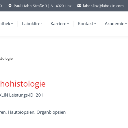
-0
Paul-Hahn-Straße 3 | A - 4020 Linz
labor.linz@laboklin.com
othek
Laboklin
Karriere
Kontakt
Akademie
stologie
hohistologie
LIN Leistungs-ID: 201
en, Hautbiopsien, Organbiopsien