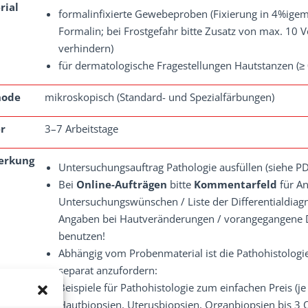
rial
formalinfixierte Gewebeproben (Fixierung in 4%ig
Formalin; bei Frostgefahr bitte Zusatz von max. 10 V
verhindern)
für dermatologische Fragestellungen Hautstanzen (
hode
mikroskopisch (Standard- und Spezialfärbungen)
r
3–7 Arbeitstage
erkung
Untersuchungsauftrag Pathologie ausfüllen (siehe P
Bei
Online-Aufträgen
bitte
Kommentarfeld
für A
Untersuchungswünschen / Liste der Differentialdia
Angaben bei Hautveränderungen / vorangegangene 
benutzen!
Abhängig vom Probenmaterial ist die Pathohistolog
separat anzufordern:
Beispiele für Pathohistologie zum einfachen Preis (je
Hautbiopsien, Uterusbiopsien, Organbiopsien bis 3