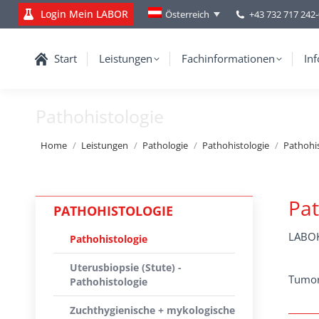
Login Mein LABOR
+43 732 717 242
Österreich
Start
Leistungen
Fachinformationen
Inf
Pathohistologie
You are here:
Home
Leistungen
Pathologie
Pathohistologie
Pathohi
Pat
PATHOHISTOLOGIE
LABOK
Pathohistologie
Uterusbiopsie (Stute) -
Tumor
Pathohistologie
Zuchthygienische + mykologische