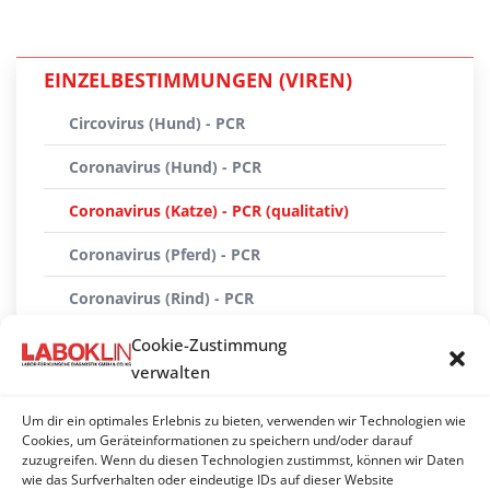
EINZELBESTIMMUNGEN (VIREN)
Circovirus (Hund) - PCR
Coronavirus (Hund) - PCR
Coronavirus (Katze) - PCR (qualitativ)
Coronavirus (Pferd) - PCR
Coronavirus (Rind) - PCR
Coronavirus (Schwein) (TGE) - PCR
Cookie-Zustimmung
verwalten
Parvovirus (Hund, Katze) - Antigen (EIA)
Um dir ein optimales Erlebnis zu bieten, verwenden wir Technologien wie
Parvovirus (Hund, Katze) - PCR (qualitativ)
Cookies, um Geräteinformationen zu speichern und/oder darauf
zuzugreifen. Wenn du diesen Technologien zustimmst, können wir Daten
Rotaviren Gruppe A - PCR
wie das Surfverhalten oder eindeutige IDs auf dieser Website