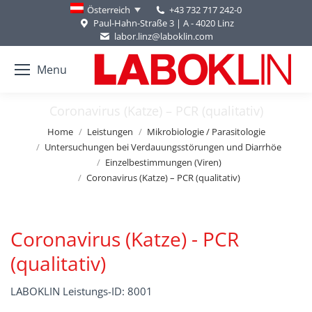
+43 732 717 242-0
Österreich
Paul-Hahn-Straße 3 | A - 4020 Linz
labor.linz@laboklin.com
Menu
Coronavirus (Katze) – PCR (qualitativ)
You are here:
Home
Leistungen
Mikrobiologie / Parasitologie
Untersuchungen bei Verdauungsstörungen und Diarrhöe
Einzelbestimmungen (Viren)
Coronavirus (Katze) – PCR (qualitativ)
Coronavirus (Katze) - PCR
(qualitativ)
LABOKLIN Leistungs-ID: 8001