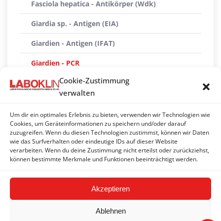
Fasciola hepatica - Antikörper (Wdk)
Giardia sp. - Antigen (EIA)
Giardien - Antigen (IFAT)
Giardien - PCR
Cookie-Zustimmung
Nosema - Mikroskopie
verwalten
Nosema Differenzierung - PCR
Um dir ein optimales Erlebnis zu bieten, verwenden wir Technologien wie
Ostertagia ostertagi - Antikörper
Cookies, um Geräteinformationen zu speichern und/oder darauf
zuzugreifen. Wenn du diesen Technologien zustimmst, können wir Daten
wie das Surfverhalten oder eindeutige IDs auf dieser Website
Toxoplasma gondii - PCR
verarbeiten. Wenn du deine Zustimmung nicht erteilst oder zurückziehst,
können bestimmte Merkmale und Funktionen beeinträchtigt werden.
Tritrichomonas foetus/blagburni - PCR
Akzeptieren
Ablehnen