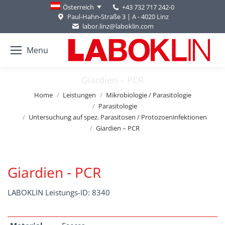
+43 732 717 242-0
Österreich
Paul-Hahn-Straße 3 | A - 4020 Linz
labor.linz@laboklin.com
Menu
Giardien – PCR
You are here:
Home
Leistungen
Mikrobiologie / Parasitologie
Parasitologie
Untersuchung auf spez. Parasitosen / Protozoeninfektionen
Giardien – PCR
Giardien - PCR
LABOKLIN Leistungs-ID: 8340