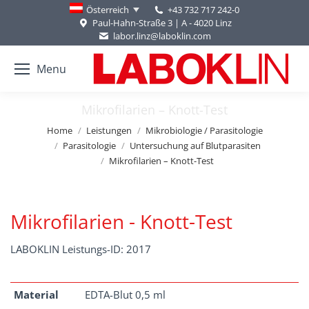
+43 732 717 242-0
Österreich
Paul-Hahn-Straße 3 | A - 4020 Linz
labor.linz@laboklin.com
Menu
Mikrofilarien – Knott-Test
You are here:
Home
Leistungen
Mikrobiologie / Parasitologie
Parasitologie
Untersuchung auf Blutparasiten
Mikrofilarien – Knott-Test
Mikrofilarien - Knott-Test
LABOKLIN Leistungs-ID: 2017
Material
EDTA-Blut 0,5 ml