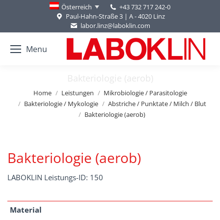
+43 732 717 242-0
Österreich
Paul-Hahn-Straße 3 | A - 4020 Linz
labor.linz@laboklin.com
Menu
Bakteriologie (aerob)
You are here:
Home
Leistungen
Mikrobiologie / Parasitologie
Bakteriologie / Mykologie
Abstriche / Punktate / Milch / Blut
Bakteriologie (aerob)
Bakteriologie (aerob)
LABOKLIN Leistungs-ID: 150
Material