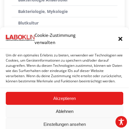
Bakteriologie, Mykologie
Blutkultur
Harnuntersuchung kulturell
Cookie-Zustimmung
verwalten
Milchuntersuchung (Schaf, Ziege)
Um dir ein optimales Erlebnis zu bieten, verwenden wir Technologien wie
Milchuntersuchung 1/4-Gemelk (Rind)
Cookies, um Geräteinformationen zu speichern und/oder darauf
zuzugreifen. Wenn du diesen Technologien zustimmst, können wir Daten
Milchuntersuchung 4/4-Gemelk (Rind)
wie das Surfverhalten oder eindeutige IDs auf dieser Website
verarbeiten. Wenn du deine Zustimmung nicht erteilst oder zurückziehst,
Mykologie
können bestimmte Merkmale und Funktionen beeinträchtigt werden.
Akzeptieren
Ablehnen
Einstellungen ansehen