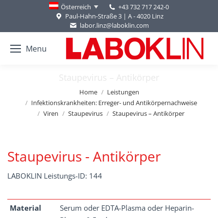
+43 732 717 242-0
Österreich
Paul-Hahn-Straße 3 | A - 4020 Linz
labor.linz@laboklin.com
Menu
Staupevirus – Antikörper
You are here:
Home
Leistungen
Infektionskrankheiten: Erreger- und Antikörpernachweise
Viren
Staupevirus
Staupevirus – Antikörper
Staupevirus - Antikörper
LABOKLIN Leistungs-ID: 144
Material
Serum oder EDTA-Plasma oder Heparin-