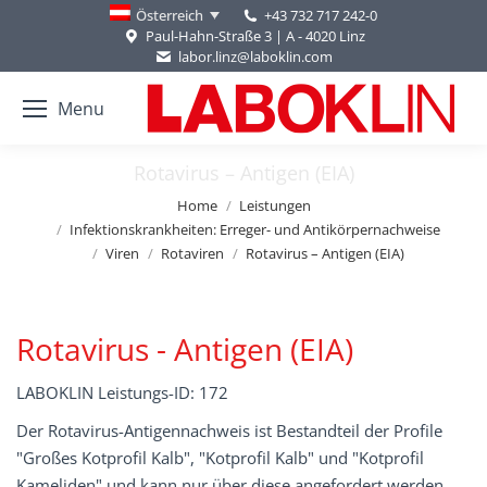
+43 732 717 242-0
Österreich
Paul-Hahn-Straße 3 | A - 4020 Linz
labor.linz@laboklin.com
Menu
Rotavirus – Antigen (EIA)
You are here:
Home
Leistungen
Infektionskrankheiten: Erreger- und Antikörpernachweise
Viren
Rotaviren
Rotavirus – Antigen (EIA)
Rotavirus - Antigen (EIA)
LABOKLIN Leistungs-ID: 172
Der Rotavirus-Antigennachweis ist Bestandteil der Profile
"Großes Kotprofil Kalb", "Kotprofil Kalb" und "Kotprofil
Kameliden" und kann nur über diese angefordert werden.