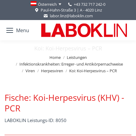
+43 732 717 242-0
Österreich
Paul-Hahn-Straße 3 | A - 4020 Linz
labor.linz@laboklin.com
Menu
Koi: Koi-Herpesvirus – PCR
You are here:
Home
Leistungen
Infektionskrankheiten: Erreger- und Antikörpernachweise
Viren
Herpesviren
Koi: Koi-Herpesvirus – PCR
Fische: Koi-Herpesvirus (KHV) -
PCR
LABOKLIN Leistungs-ID: 8050