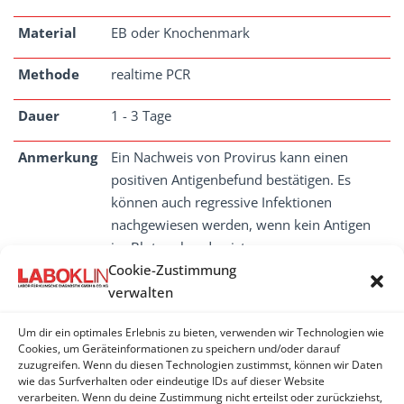
Material
EB oder Knochenmark
Methode
realtime PCR
Dauer
1 - 3 Tage
Anmerkung
Ein Nachweis von Provirus kann einen
positiven Antigenbefund bestätigen. Es
können auch regressive Infektionen
nachgewiesen werden, wenn kein Antigen
im Blut vorhanden ist.
Cookie-Zustimmung
verwalten
Um dir ein optimales Erlebnis zu bieten, verwenden wir Technologien wie
FELINES LEUKäMIEVIRUS (FELV)
Cookies, um Geräteinformationen zu speichern und/oder darauf
zuzugreifen. Wenn du diesen Technologien zustimmst, können wir Daten
wie das Surfverhalten oder eindeutige IDs auf dieser Website
Felines Leukämievirus (FeLV) - Antigen
verarbeiten. Wenn du deine Zustimmung nicht erteilst oder zurückziehst,