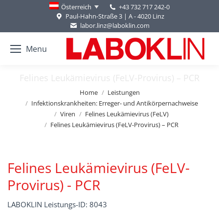
+43 732 717 242-0
Österreich
Paul-Hahn-Straße 3 | A - 4020 Linz
labor.linz@laboklin.com
Menu
Felines Leukämievirus (FeLV-Provirus) – PCR
You are here:
Home
Leistungen
Infektionskrankheiten: Erreger- und Antikörpernachweise
Viren
Felines Leukämievirus (FeLV)
Felines Leukämievirus (FeLV-Provirus) – PCR
Felines Leukämievirus (FeLV-
Provirus) - PCR
LABOKLIN Leistungs-ID: 8043