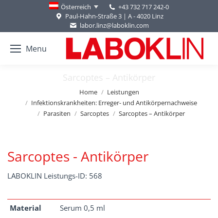
+43 732 717 242-0
Österreich
Paul-Hahn-Straße 3 | A - 4020 Linz
labor.linz@laboklin.com
Menu
Sarcoptes – Antikörper
You are here:
Home
Leistungen
Infektionskrankheiten: Erreger- und Antikörpernachweise
Parasiten
Sarcoptes
Sarcoptes – Antikörper
Sarcoptes - Antikörper
LABOKLIN Leistungs-ID: 568
Material
Serum 0,5 ml