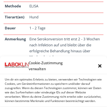
Methode
ELISA
Tierart(en)
Hund
Dauer
1 - 2 Tage
Anmerkung
Eine Serokonversion tritt erst 2 - 3 Wochen
nach Infektion auf und bleibt über die
erfolgreiche Behandlung hinaus über
Wochen bestehen.
Cookie-Zustimmung
verwalten
Um dir ein optimales Erlebnis zu bieten, verwenden wir Technologien wie
SARCOPTES
Cookies, um Geräteinformationen zu speichern und/oder darauf
zuzugreifen. Wenn du diesen Technologien zustimmst, können wir Daten
wie das Surfverhalten oder eindeutige IDs auf dieser Website
Sarcoptes - Antikörper
verarbeiten. Wenn du deine Zustimmung nicht erteilst oder zurückziehst,
können bestimmte Merkmale und Funktionen beeinträchtigt werden.
Sarcoptes scabiei var. canis - PCR