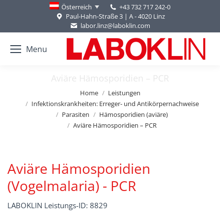
+43 732 717 242-0
Österreich
Paul-Hahn-Straße 3 | A - 4020 Linz
labor.linz@laboklin.com
Menu
Aviäre Hämosporidien – PCR
You are here:
Home
Leistungen
Infektionskrankheiten: Erreger- und Antikörpernachweise
Parasiten
Hämosporidien (aviäre)
Aviäre Hämosporidien – PCR
Aviäre Hämosporidien
(Vogelmalaria) - PCR
LABOKLIN Leistungs-ID: 8829