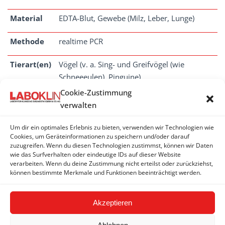
Material
EDTA-Blut, Gewebe (Milz, Leber, Lunge)
Methode
realtime PCR
Tierart(en)
Vögel (v. a. Sing- und Greifvögel (wie
Schneeeulen), Pinguine)
Cookie-Zustimmung
Dauer
1 - 3 Tage
verwalten
Um dir ein optimales Erlebnis zu bieten, verwenden wir Technologien wie
Cookies, um Geräteinformationen zu speichern und/oder darauf
zuzugreifen. Wenn du diesen Technologien zustimmst, können wir Daten
HäMOSPORIDIEN (AVIäRE)
wie das Surfverhalten oder eindeutige IDs auf dieser Website
verarbeiten. Wenn du deine Zustimmung nicht erteilst oder zurückziehst,
können bestimmte Merkmale und Funktionen beeinträchtigt werden.
Aviäre Hämosporidien - PCR
Akzeptieren