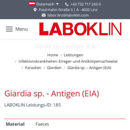
+43 732 717 242-0
Österreich
Paul-Hahn-Straße 3 | A - 4020 Linz
labor.linz@laboklin.com
Menu
Giardia sp. – Antigen (EIA)
You are here:
Home
Leistungen
Infektionskrankheiten: Erreger- und Antikörpernachweise
Parasiten
Giardien
Giardia sp. – Antigen (EIA)
Giardia sp. - Antigen (EIA)
LABOKLIN Leistungs-ID: 185
Material
Faeces