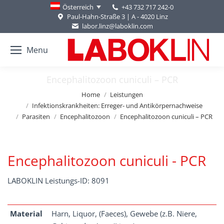
+43 732 717 242-0
Österreich
Paul-Hahn-Straße 3 | A - 4020 Linz
labor.linz@laboklin.com
Menu
Encephalitozoon cuniculi – PCR
You are here:
Home
Leistungen
Infektionskrankheiten: Erreger- und Antikörpernachweise
Parasiten
Encephalitozoon
Encephalitozoon cuniculi – PCR
Encephalitozoon cuniculi - PCR
LABOKLIN Leistungs-ID: 8091
Material
Harn, Liquor, (Faeces), Gewebe (z.B. Niere,