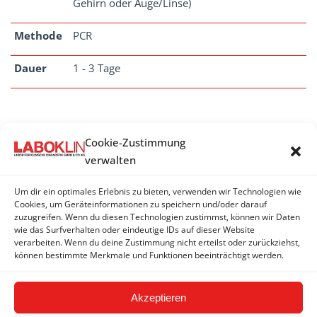
Gehirn oder Auge/Linse)
Methode
PCR
Dauer
1 - 3 Tage
Cookie-Zustimmung
ENCEPHALITOZOON
verwalten
Encephalitozoon cuniculi - Antikörper (IgG)
Um dir ein optimales Erlebnis zu bieten, verwenden wir Technologien wie
Encephalitozoon cuniculi - Antikörper (IgM + IgG)
Cookies, um Geräteinformationen zu speichern und/oder darauf
zuzugreifen. Wenn du diesen Technologien zustimmst, können wir Daten
wie das Surfverhalten oder eindeutige IDs auf dieser Website
Encephalitozoon cuniculi - PCR
verarbeiten. Wenn du deine Zustimmung nicht erteilst oder zurückziehst,
können bestimmte Merkmale und Funktionen beeinträchtigt werden.
Encephalitozoon pogonae - PCR
Akzeptieren