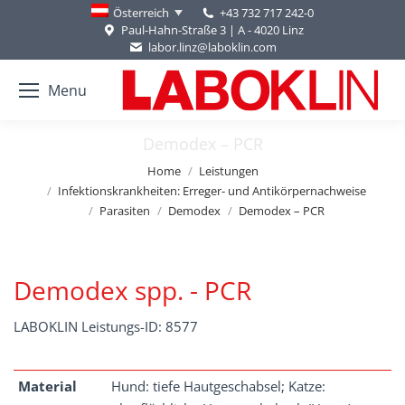
+43 732 717 242-0
Österreich
Paul-Hahn-Straße 3 | A - 4020 Linz
labor.linz@laboklin.com
Menu
Demodex – PCR
You are here:
Home
Leistungen
Infektionskrankheiten: Erreger- und Antikörpernachweise
Parasiten
Demodex
Demodex – PCR
Demodex spp. - PCR
LABOKLIN Leistungs-ID: 8577
Material
Hund: tiefe Hautgeschabsel; Katze: