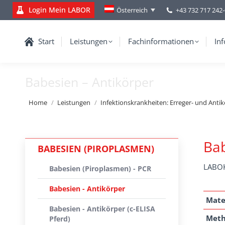
Login Mein LABOR
+43 732 717 242
Österreich
Start
Leistungen
Fachinformationen
Inf
Babesien – Antikörper
You are here:
Home
Leistungen
Infektionskrankheiten: Erreger- und Anti
Bab
BABESIEN (PIROPLASMEN)
LABOK
Babesien (Piroplasmen) - PCR
Babesien - Antikörper
Mate
Babesien - Antikörper (c-ELISA
Met
Pferd)