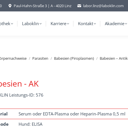
-0
Paul-Hahn-Straße 3 | A - 4020 Linz
labor.linz@laboklin.com
othek
Laboklin
Karriere
Kontakt
Akademie
körpernachweise
Parasiten
Babesien (Piroplasmen)
Babesien – Anti
esien - AK
LIN Leistungs-ID: 576
rial
Serum oder EDTA-Plasma oder Heparin-Plasma 0,5 ml
hode
Hund: ELISA