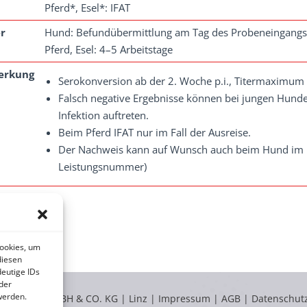
Pferd*, Esel*: IFAT
r
Hund: Befundübermittlung am Tag des Probeneingangs 
Pferd, Esel: 4–5 Arbeitstage
erkung
Serokonversion ab der 2. Woche p.i., Titermaximum
Falsch negative Ergebnisse können bei jungen Hund
Infektion auftreten.
Beim Pferd IFAT nur im Fall der Ausreise.
Der Nachweis kann auf Wunsch auch beim Hund im Fal
Leistungsnummer)
nerlabor
Cookies, um
diesen
eutige IDs
der
werden.
LABOKLIN GMBH & CO. KG | Linz |
Impressum
|
AGB
|
Datenschut