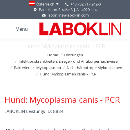
+43 732 717 242-0
Österreich
Paul-Hahn-Straße 3 | A - 4020 Linz
labor.linz@laboklin.com
Menu
Hund: Mykoplasmen canis – PCR
You are here:
Home
Leistungen
Infektionskrankheiten: Erreger- und Antikörpernachweise
Bakterien
Mykoplasmen
Nicht hämotrope Mykoplasmen
Hund: Mykoplasmen canis – PCR
Hund: Mycoplasma canis - PCR
LABOKLIN Leistungs-ID: 8884