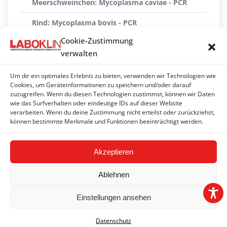
Meerschweinchen: Mycoplasma caviae - PCR
Rind: Mycoplasma bovis - PCR
Cookie-Zustimmung
Schildkröte, Schlange: Mykoplasmen - PCR
verwalten
Schwein: Mycoplasma hyopneumoniae -
Antikörper*
Um dir ein optimales Erlebnis zu bieten, verwenden wir Technologien wie
Cookies, um Geräteinformationen zu speichern und/oder darauf
Schwein: Mycoplasma hyopneumoniae - PCR
zuzugreifen. Wenn du diesen Technologien zustimmst, können wir Daten
wie das Surfverhalten oder eindeutige IDs auf dieser Website
verarbeiten. Wenn du deine Zustimmung nicht erteilst oder zurückziehst,
Vögel (Geflügel): Mycoplasma gallisepticum +
können bestimmte Merkmale und Funktionen beeinträchtigt werden.
synoviae - PCR
Akzeptieren
Ablehnen
Einstellungen ansehen
2026 © LABOKLIN GMBH & CO. KG | Linz |
Impressum
|
Datenschutz
AGB
|
Datenschutz
|
FAQ