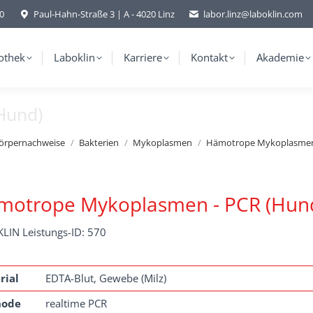
-0
Paul-Hahn-Straße 3 | A - 4020 Linz
labor.linz@laboklin.com
othek
Laboklin
Karriere
Kontakt
Akademie
Hund)
körpernachweise
Bakterien
Mykoplasmen
Hämotrope Mykoplasme
motrope Mykoplasmen - PCR (Hun
LIN Leistungs-ID: 570
rial
EDTA-Blut, Gewebe (Milz)
hode
realtime PCR