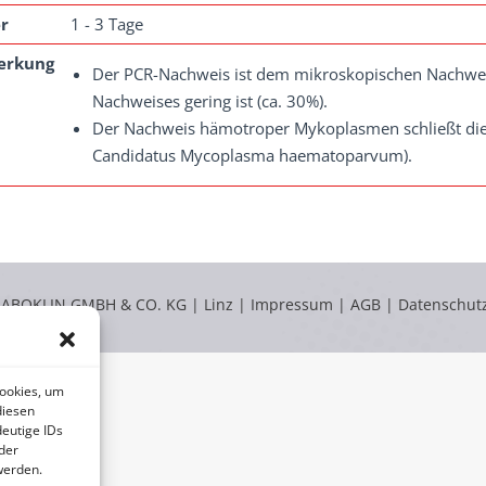
r
1 - 3 Tage
erkung
Der PCR-Nachweis ist dem mikroskopischen Nachweis
Nachweises gering ist (ca. 30%).
Der Nachweis hämotroper Mykoplasmen schließt die
Candidatus Mycoplasma haematoparvum).
LABOKLIN GMBH & CO. KG | Linz |
Impressum
|
AGB
|
Datenschut
Cookies, um
diesen
eutige IDs
der
werden.