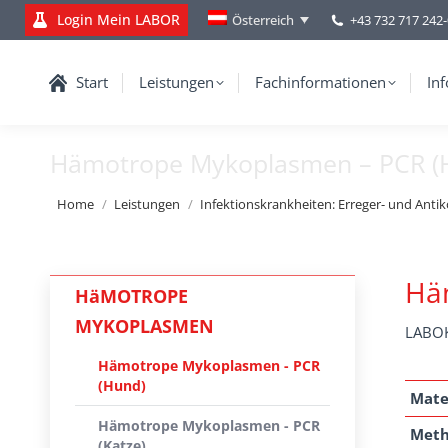
Login Mein LABOR
+43 732 717 242
Österreich
Start
Leistungen
Fachinformationen
Inf
Hämotrope Mykoplasmen – PCR (
You are here:
Home
Leistungen
Infektionskrankheiten: Erreger- und Anti
Hä
HäMOTROPE
MYKOPLASMEN
LABOK
Hämotrope Mykoplasmen - PCR
(Hund)
Mate
Hämotrope Mykoplasmen - PCR
Met
(Katze)